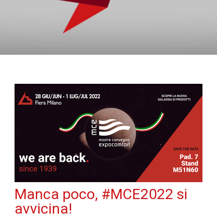
Manca poco, #MCE2022 si
avvicina!