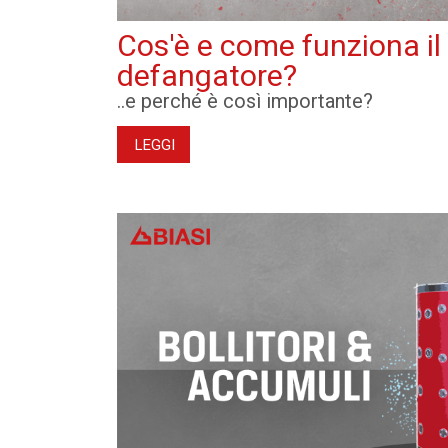
Cos'è e come funziona il f
defangatore?
..e perché è così importante?
LEGGI