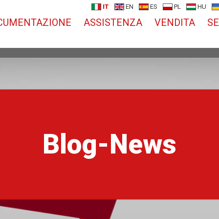
IT
EN
ES
PL
HU
CUMENTAZIONE
ASSISTENZA
VENDITA
SE
Blog-News