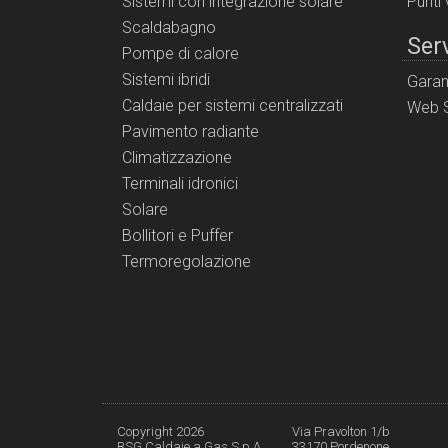
Sistemi con integrazione solare
Punti
Scaldabagno
Serv
Pompe di calore
Sistemi ibridi
Garan
Caldaie per sistemi centralizzati
Web S
Pavimento radiante
Climatizzazione
Terminali idronici
Solare
Bollitori e Puffer
Termoregolazione
Copyright 2026
Via Pravolton 1/b
BSG Caldaie a Gas S.p.A.
33170 Pordenone