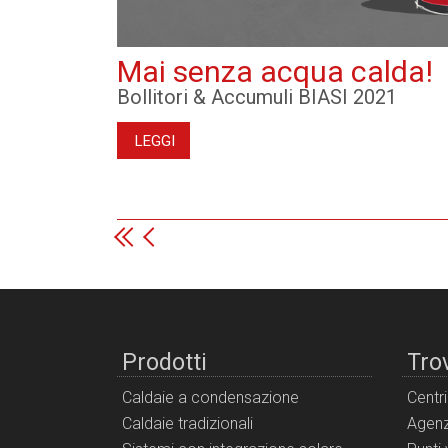
Mai senza acqua calda!
Bollitori & Accumuli BIASI 2021
LEGGI
Prodotti
Tro
Caldaie a condensazione
Centr
Caldaie tradizionali
Agenz