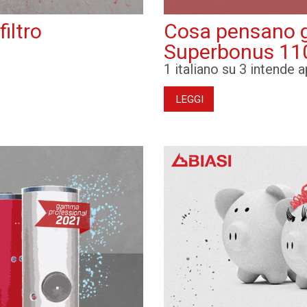
iltro
Cosa pensano gli
Superbonus 11
1 italiano su 3 intende
LEGGI