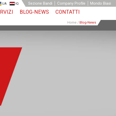
Sezione Bandi
Company Profile
Mondo Biasi
UA
IQ
RVIZI
BLOG-NEWS
CONTATTI
Home
/
Blog-News