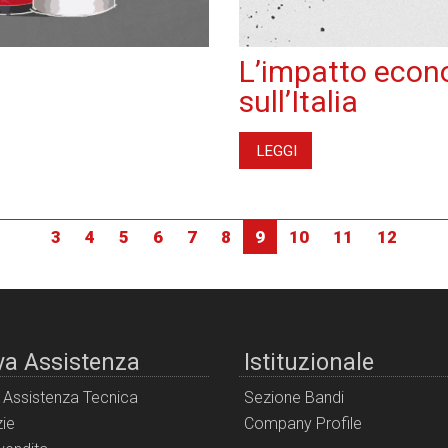
L’impatto econ
sull’Italia
LEGGI
3
4
5
6
7
8
9
10
11
12
va Assistenza
Istituzionale
i Assistenza Tecnica
Sezione Bandi
ie
Company Profile