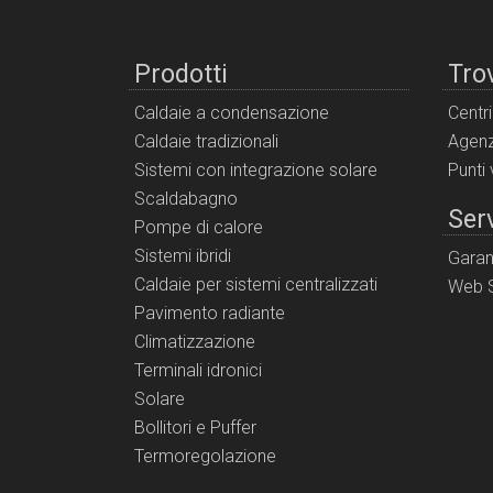
Prodotti
Tro
Caldaie a condensazione
Centr
Caldaie tradizionali
Agenz
Sistemi con integrazione solare
Punti
Scaldabagno
Serv
Pompe di calore
Sistemi ibridi
Garan
Caldaie per sistemi centralizzati
Web S
Pavimento radiante
Climatizzazione
Terminali idronici
Solare
Bollitori e Puffer
Termoregolazione