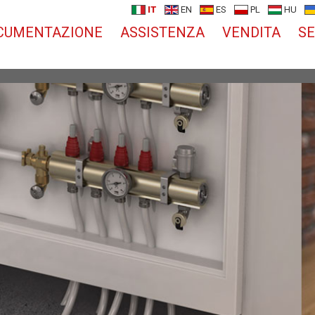
IT
EN
ES
PL
HU
CUMENTAZIONE
ASSISTENZA
VENDITA
SE