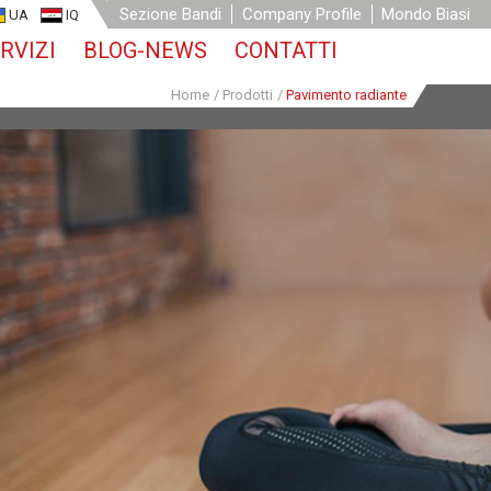
Sezione Bandi
Company Profile
Mondo Biasi
UA
IQ
RVIZI
BLOG-NEWS
CONTATTI
Home
/
Prodotti
/
Pavimento radiante