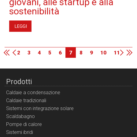
giovani, alle startup e alla
sostenibilità
LEGGI
2
3
4
5
6
7
8
9
10
11
Prodotti
Caldaie a condensazione
Caldaie tradizionali
Sistemi con integrazione solare
Scaldabagno
Pompe di calore
Sistemi ibridi