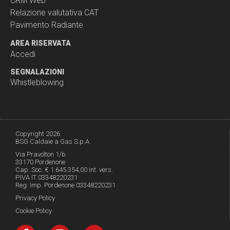
CRM Web
Relazione valutativa CAT
Pavimento Radiante
AREA RISERVATA
Accedi
SEGNALAZIONI
Whistleblowing
Copyright 2026
BSG Caldaie a Gas S.p.A.
Via Pravolton 1/b
33170 Pordenone
Cap. Soc. € 1.645.354,00 int. vers.
P.IVA IT 03348220231
Reg. Imp. Pordenone 03348220231
Privacy Policy
Cookie Policy