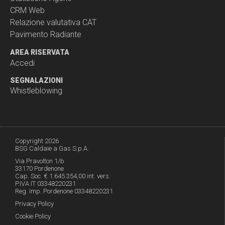
CRM Web
Relazione valutativa CAT
Pavimento Radiante
AREA RISERVATA
Accedi
SEGNALAZIONI
Whistleblowing
Copyright 2026
BSG Caldaie a Gas S.p.A.
Via Pravolton 1/b
33170 Pordenone
Cap. Soc. € 1.645.354,00 int. vers.
P.IVA IT 03348220231
Reg. Imp. Pordenone 03348220231
Privacy Policy
Cookie Policy