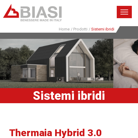
Home
/
Prodotti
/
Sistemi ibridi
Sistemi ibridi
Thermaia Hybrid 3.0