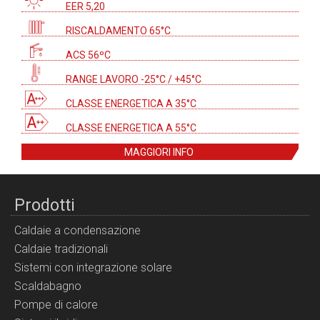
EER 5,20
RISCALDAMENTO 65°C
ACS 56ºC
RANGE LAVORO -25°C / +45°C
CLASSE ENERGETICA A 35°C
CLASSE ENERGETICA A 55°C
MAGGIORI INFO
Prodotti
Caldaie a condensazione
Caldaie tradizionali
Sistemi con integrazione solare
Scaldabagno
Pompe di calore