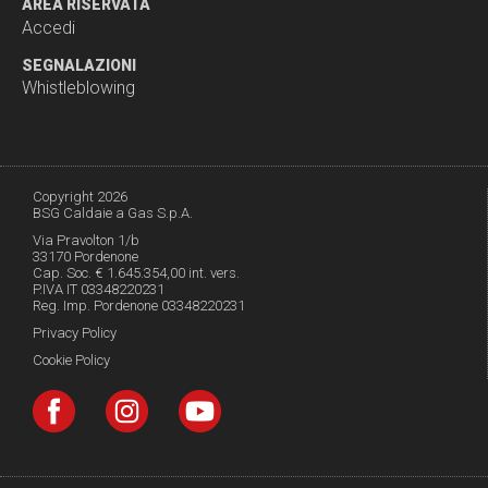
AREA RISERVATA
Accedi
SEGNALAZIONI
Whistleblowing
Copyright 2026
BSG Caldaie a Gas S.p.A.
Via Pravolton 1/b
33170 Pordenone
Cap. Soc. € 1.645.354,00 int. vers.
P.IVA IT 03348220231
Reg. Imp. Pordenone 03348220231
Privacy Policy
Cookie Policy