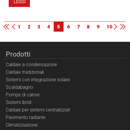
LEGGI
1
2
3
4
5
6
7
8
9
10
Prodotti
Caldaie a condensazione
Caldaie tradizionali
Sistemi con integrazione solare
Scaldabagno
Pompe di calore
Sistemi ibridi
Caldaie per sistemi centralizzati
Pavimento radiante
Climatizzazione