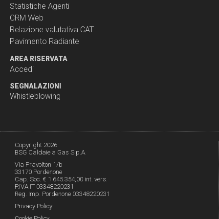
Statistiche Agenti
CRM Web
Relazione valutativa CAT
Pavimento Radiante
AREA RISERVATA
Accedi
SEGNALAZIONI
Whistleblowing
Copyright 2026
BSG Caldaie a Gas S.p.A.
Via Pravolton 1/b
33170 Pordenone
Cap. Soc. € 1.645.354,00 int. vers.
P.IVA IT 03348220231
Reg. Imp. Pordenone 03348220231
Privacy Policy
Cookie Policy