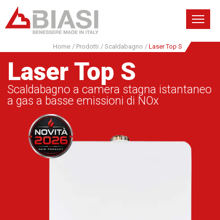
Home
/
Prodotti
/
Scaldabagno
/
Laser Top S
Laser Top S
Scaldabagno a camera stagna istantaneo
a gas a basse emissioni di NOx