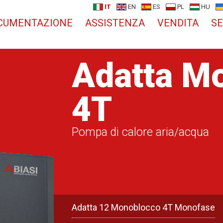
IT
EN
ES
PL
HU
CUMENTAZIONE
ASSISTENZA
VENDITA
SE
Adatta M
4T
Pompa di calore aria/acqua
Adatta 12 Monoblocco 4T Monofase