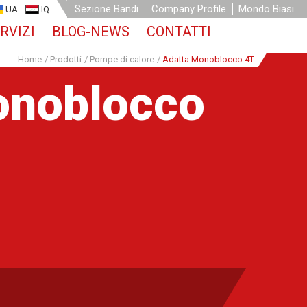
Sezione Bandi
Company Profile
Mondo Biasi
UA
IQ
RVIZI
BLOG-NEWS
CONTATTI
Home
/
Prodotti
/
Pompe di calore
/
Adatta Monoblocco 4T
onoblocco