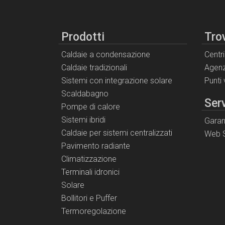
Prodotti
Tro
Caldaie a condensazione
Centr
Caldaie tradizionali
Agenz
Sistemi con integrazione solare
Punti
Scaldabagno
Serv
Pompe di calore
Sistemi ibridi
Garan
Caldaie per sistemi centralizzati
Web S
Pavimento radiante
Climatizzazione
Terminali idronici
Solare
Bollitori e Puffer
Termoregolazione