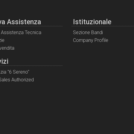
va Assistenza
Istituzionale
i Assistenza Tecnica
Sezione Bandi
ie
Company Profile
 vendita
izi
zia "6 Sereno"
ales Authorized