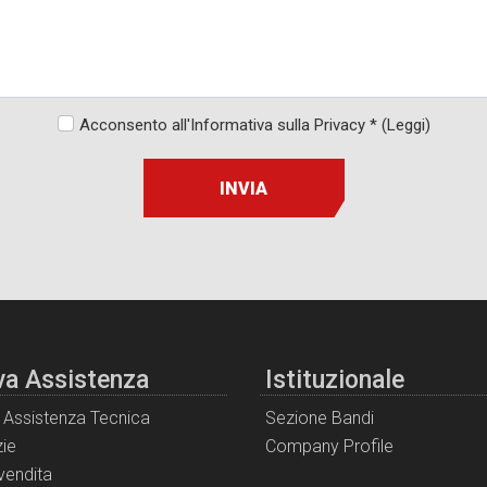
Acconsento all'Informativa sulla Privacy *
(Leggi)
INVIA
va Assistenza
Istituzionale
i Assistenza Tecnica
Sezione Bandi
ie
Company Profile
 vendita