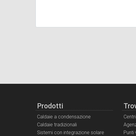
Prodotti
Tro
Caldaie a condensazione
Centr
Caldaie tradizionali
Agenz
Sistemi con integrazione solare
Punti