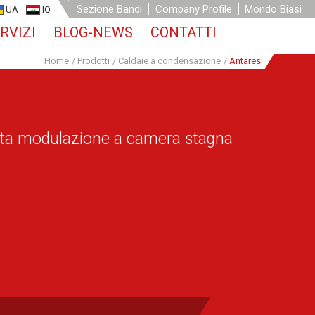
Sezione Bandi
Company Profile
Mondo Biasi
UA
IQ
RVIZI
BLOG-NEWS
CONTATTI
Home
/
Prodotti
/
Caldaie a condensazione
/
Antares
lta modulazione a camera stagna