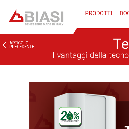
PRODOTTI
DO
Te
ARTICOLO
PRECEDENTE
I vantaggi della tecn