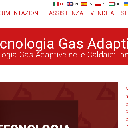
IT
EN
ES
PL
HU
CUMENTAZIONE
ASSISTENZA
VENDITA
SE
cnologia Gas Adapt
ologia Gas Adaptive nelle Caldaie: I
N
h
o
c
e
i