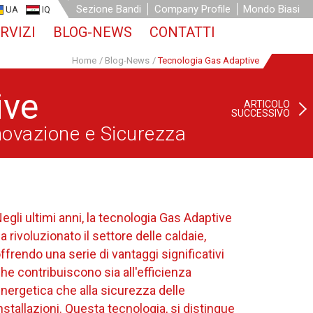
Sezione Bandi
Company Profile
Mondo Biasi
UA
IQ
RVIZI
BLOG-NEWS
CONTATTI
Home
/
Blog-News
/
Tecnologia Gas Adaptive
ive
ARTICOLO
SUCCESSIVO
nnovazione e Sicurezza
egli ultimi anni, la tecnologia Gas Adaptive
a rivoluzionato il settore delle caldaie,
ffrendo una serie di vantaggi significativi
he contribuiscono sia all'efficienza
nergetica che alla sicurezza delle
nstallazioni. Questa tecnologia, si distingue