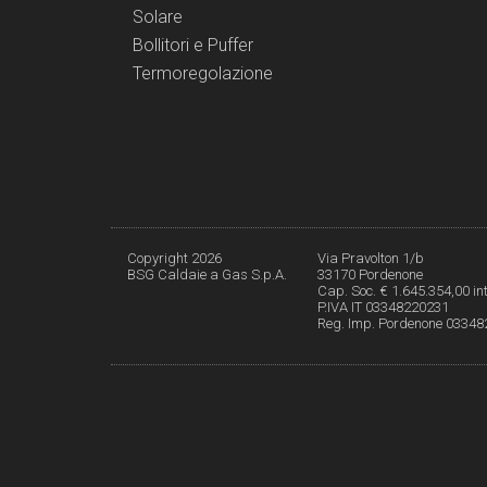
Solare
Bollitori e Puffer
Termoregolazione
Copyright 2026
Via Pravolton 1/b
BSG Caldaie a Gas S.p.A.
33170 Pordenone
Cap. Soc. € 1.645.354,00 int
P.IVA IT 03348220231
Reg. Imp. Pordenone 0334