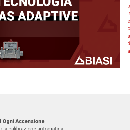
p
i
e
o
s
d
a
d Ogni Accensione
r la calibrazione automatica,