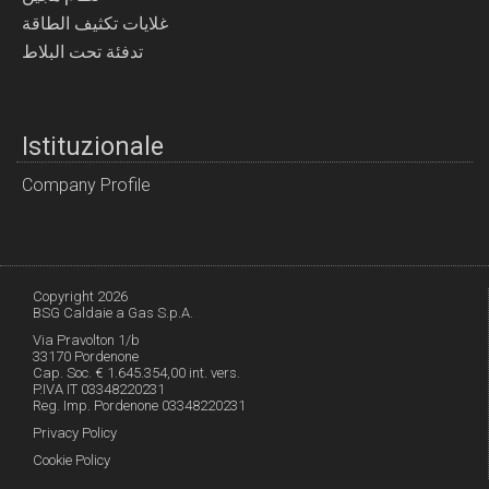
غلايات تكثيف الطاقة
تدفئة تحت البلاط
Istituzionale
Company Profile
Copyright 2026
BSG Caldaie a Gas S.p.A.
Via Pravolton 1/b
33170 Pordenone
Cap. Soc. € 1.645.354,00 int. vers.
P.IVA IT 03348220231
Reg. Imp. Pordenone 03348220231
Privacy Policy
Cookie Policy