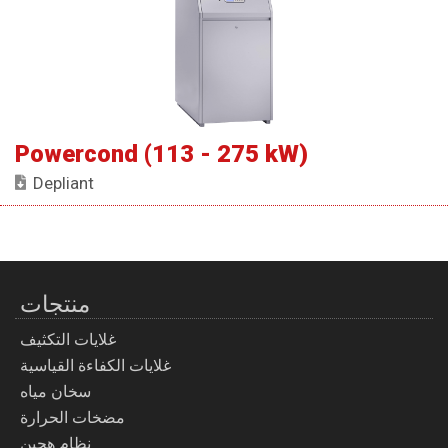
Powercond (113 - 275 kW)
Depliant
منتجات
غلايات التكثيف
غلايات الكفاءة القياسية
سخان مياه
مضخات الحرارة
نظام هجين